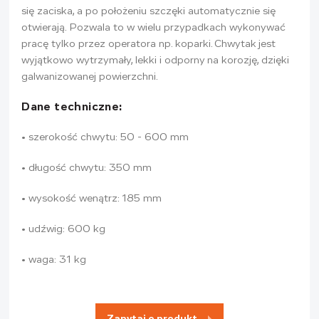
się zaciska, a po położeniu szczęki automatycznie się
otwierają. Pozwala to w wielu przypadkach wykonywać
pracę tylko przez operatora np. koparki. Chwytak jest
wyjątkowo wytrzymały, lekki i odporny na korozję, dzięki
galwanizowanej powierzchni.
Dane techniczne:
• szerokość chwytu: 50 - 600 mm
• długość chwytu: 350 mm
• wysokość wenątrz: 185 mm
• udźwig: 600 kg
• waga: 31 kg
Zapytaj o produkt