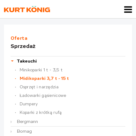
Oferta
Sprzedaż
Takeuchi
Minikoparki 1 t - 3,5 t
Midikoparki 3,7 t - 15 t
Osprzęt i narzędzia
Ładowarki gąsienicowe
Dumpery
Koparki z krótką rufą
Bergmann
Bomag