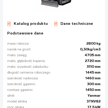
Katalog produktu
Dane techniczne
Podstawowe dane
masa robocza
2800 kg
nacisk na grunt
0,30kg/cm3
maks. zasięg
4705 mm
maks. głębokość kopania
2720 mm
maks. wysokość załadunku
3110 mm
długość ramienia roboczego
1445 mm
szerokość nadwozia
1460 mm
szerokość gąsienic
300 mm
rozstaw gąsienic
1450 mm
silnik
Yanmar
model silnika
3TNV82
moc silnika
17,5 kW