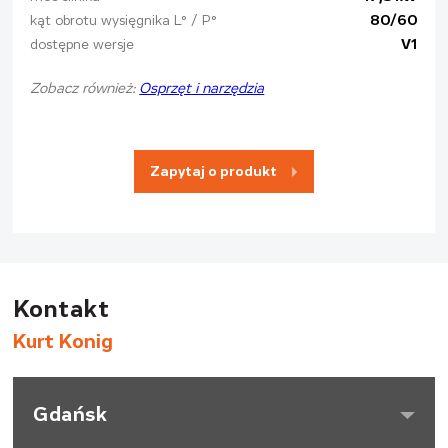
kąt obrotu wysięgnika L° / P°
80/60
dostępne wersje
V1
Zobacz również:
Osprzęt i narzędzia
Zapytaj o produkt
Kontakt
Kurt Konig
Gdańsk