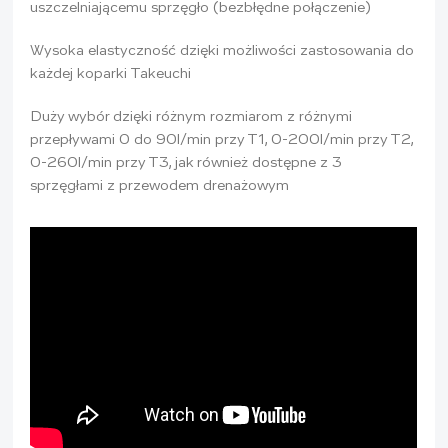
uszczelniającemu sprzęgło (bezbłędne połączenie)
Wysoka elastyczność dzięki możliwości zastosowania do
każdej koparki Takeuchi
Duży wybór dzięki różnym rozmiarom z różnymi
przepływami 0 do 90l/min przy T1, 0-200l/min przy T2,
0-260l/min przy T3, jak również dostępne z 3
sprzęgłami z przewodem drenażowym