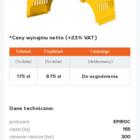
*Ceny wynajmu netto (+23% VAT)
1 dzień
1 tydzień
1 miesiąc
(1x doba)
(5x doba)
(deklarowany)
175 zł
875 zł
Do uzgodnienia
Dane techniczne:
producent
EPIROC
ciężar [kg]
155
ciśnienie robocze [bar]
300