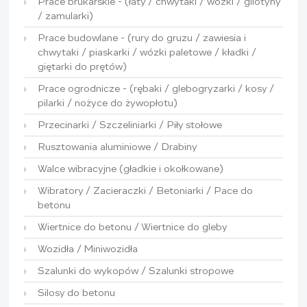
Prace brukarskie - (łaty / chwytaki / wózki / gilotyny
/ zamularki)
Prace budowlane - (rury do gruzu / zawiesia i
chwytaki / piaskarki / wózki paletowe / kładki /
giętarki do prętów)
Prace ogrodnicze - (rębaki / glebogryzarki / kosy /
pilarki / nożyce do żywopłotu)
Przecinarki / Szczeliniarki / Piły stołowe
Rusztowania aluminiowe / Drabiny
Walce wibracyjne (gładkie i okołkowane)
Wibratory / Zacieraczki / Betoniarki / Pace do
betonu
Wiertnice do betonu / Wiertnice do gleby
Wozidła / Miniwozidła
Szalunki do wykopów / Szalunki stropowe
Silosy do betonu