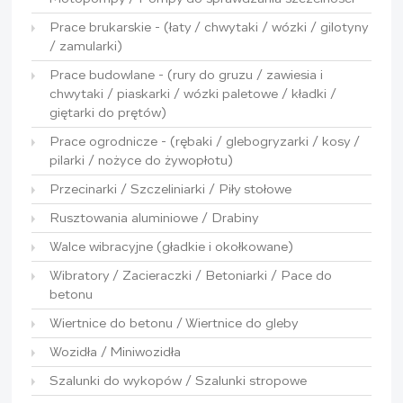
Prace brukarskie - (łaty / chwytaki / wózki / gilotyny
/ zamularki)
Prace budowlane - (rury do gruzu / zawiesia i
chwytaki / piaskarki / wózki paletowe / kładki /
giętarki do prętów)
Prace ogrodnicze - (rębaki / glebogryzarki / kosy /
pilarki / nożyce do żywopłotu)
Przecinarki / Szczeliniarki / Piły stołowe
Rusztowania aluminiowe / Drabiny
Walce wibracyjne (gładkie i okołkowane)
Wibratory / Zacieraczki / Betoniarki / Pace do
betonu
Wiertnice do betonu / Wiertnice do gleby
Wozidła / Miniwozidła
Szalunki do wykopów / Szalunki stropowe