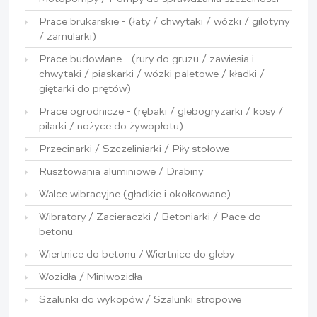
Prace brukarskie - (łaty / chwytaki / wózki / gilotyny
/ zamularki)
Prace budowlane - (rury do gruzu / zawiesia i
chwytaki / piaskarki / wózki paletowe / kładki /
giętarki do prętów)
Prace ogrodnicze - (rębaki / glebogryzarki / kosy /
pilarki / nożyce do żywopłotu)
Przecinarki / Szczeliniarki / Piły stołowe
Rusztowania aluminiowe / Drabiny
Walce wibracyjne (gładkie i okołkowane)
Wibratory / Zacieraczki / Betoniarki / Pace do
betonu
Wiertnice do betonu / Wiertnice do gleby
Wozidła / Miniwozidła
Szalunki do wykopów / Szalunki stropowe