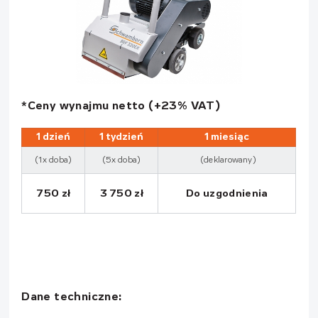
*Ceny wynajmu netto (+23% VAT)
1 dzień
1 tydzień
1 miesiąc
(1x doba)
(5x doba)
(deklarowany)
750 zł
3 750 zł
Do uzgodnienia
Dane techniczne: