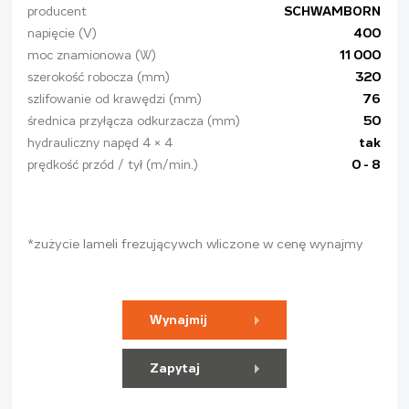
producent
SCHWAMBORN
napięcie (V)
400
moc znamionowa (W)
11 000
szerokość robocza (mm)
320
szlifowanie od krawędzi (mm)
76
średnica przyłącza odkurzacza (mm)
50
hydrauliczny napęd 4 x 4
tak
prędkość przód / tył (m/min.)
0 - 8
*zużycie lameli frezującywch wliczone w cenę wynajmy
Wynajmij
Zapytaj