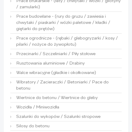
Prace brukarskie - (łaty / chwytaki / wózki / gilotyny
/ zamularki)
Prace budowlane - (rury do gruzu / zawiesia i
chwytaki / piaskarki / wózki paletowe / kładki /
giętarki do prętów)
Prace ogrodnicze - (rębaki / glebogryzarki / kosy /
pilarki / nożyce do żywopłotu)
Przecinarki / Szczeliniarki / Piły stołowe
Rusztowania aluminiowe / Drabiny
Walce wibracyjne (gładkie i okołkowane)
Wibratory / Zacieraczki / Betoniarki / Pace do
betonu
Wiertnice do betonu / Wiertnice do gleby
Wozidła / Miniwozidła
Szalunki do wykopów / Szalunki stropowe
Silosy do betonu