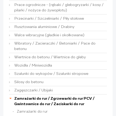
Prace ogrodnicze - (rębaki / glebogryzarki / kosy /
pilarki / nożyce do żywopłotu)
Przecinarki / Szczeliniarki / Piły stołowe
Rusztowania aluminiowe / Drabiny
Walce wibracyjne (gładkie i okołkowane)
Wibratory / Zacieraczki / Betoniarki / Pace do
betonu
Wiertnice do betonu / Wiertnice do gleby
Wozidła / Miniwozidła
Szalunki do wykopów / Szalunki stropowe
Silosy do betonu
Zagęszczarki / Ubijaki
Zamrażarki do rur / Zgrzewarki do rur PCV /
Gwintownice do rur / Zaciskarki do rur
Zamrażarki do rur